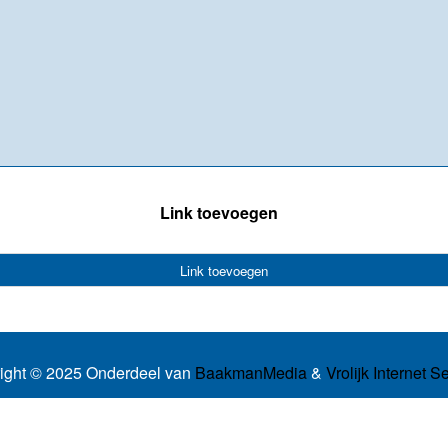
Link toevoegen
Link toevoegen
ight © 2025 Onderdeel van
BaakmanMedia
&
Vrolijk Internet S