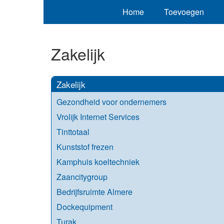
Home
Toevoegen
Zakelijk
Zakelijk
Gezondheid voor ondernemers
Vrolijk Internet Services
Tinttotaal
Kunststof frezen
Kamphuis koeltechniek
Zaancitygroup
Bedrijfsruimte Almere
Dockequipment
Turak